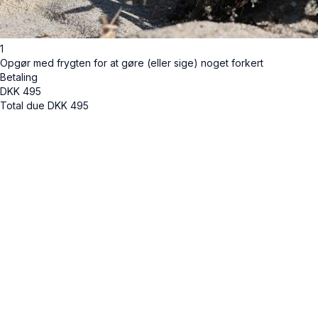
1
Opgør med frygten for at gøre (eller sige) noget forkert
Betaling
DKK
495
Total due
DKK
495
Cancel
Submit