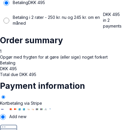
Betaling
DKK
495
DKK
495
Betaling i 2 rater - 250 kr. nu og 245 kr. om en
in 2
måned
payments
Order summary
1
Opgør med frygten for at gøre (eller sige) noget forkert
Betaling
DKK
495
Total due
DKK
495
Payment information
Kortbetaling via Stripe
Add new