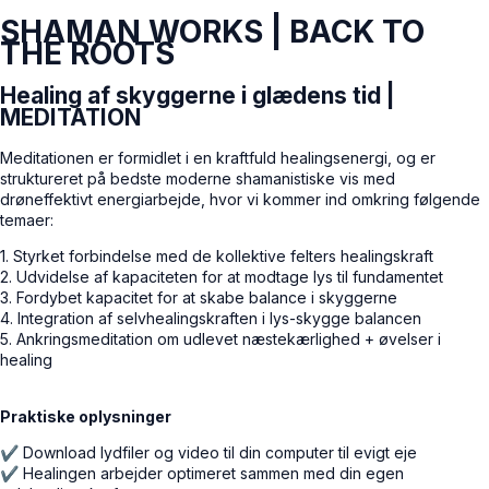
SHAMAN WORKS | BACK TO
THE ROOTS
Healing af skyggerne i glædens tid |
MEDITATION
Meditationen er formidlet i en kraftfuld healingsenergi, og er
struktureret på bedste moderne shamanistiske vis med
drøneffektivt energiarbejde, hvor vi kommer ind omkring følgende
temaer:
1. Styrket forbindelse med de kollektive felters healingskraft
2. Udvidelse af kapaciteten for at modtage lys til fundamentet
3. Fordybet kapacitet for at skabe balance i skyggerne
4. Integration af selvhealingskraften i lys-skygge balancen
5. Ankringsmeditation om udlevet næstekærlighed + øvelser i
healing
Praktiske oplysninger
✔ Download lydfiler og video til din computer til evigt eje
✔ Healingen arbejder optimeret sammen med din egen