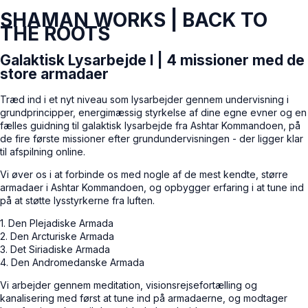
SHAMAN WORKS | BACK TO
THE ROOTS
Galaktisk Lysarbejde I | 4 missioner med de
store armadaer
Træd ind i et nyt niveau som lysarbejder gennem undervisning i
grundprincipper, energimæssig styrkelse af dine egne evner og en
fælles guidning til galaktisk lysarbejde fra Ashtar Kommandoen, på
de fire første missioner efter grundundervisningen - der ligger klar
til afspilning online.
Vi øver os i at forbinde os med nogle af de mest kendte, større
armadaer i Ashtar Kommandoen, og opbygger erfaring i at tune ind
på at støtte lysstyrkerne fra luften.
1. Den Plejadiske Armada
2. Den Arcturiske Armada
3. Det Siriadiske Armada
4. Den Andromedanske Armada
Vi arbejder gennem meditation, visionsrejsefortælling og
kanalisering med først at tune ind på armadaerne, og modtager