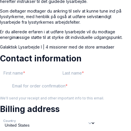
herefter instrukser til det guidede lysarbejde.
Som deltager modtager du ankring til selv at kunne tune ind på
lysstyrkerne, med henblik på også at udføre selvstændigt
lysarbejde fra lysstyrkernes arbejdsfelter.
Er du allerede erfaren i at udføre lysarbejde vil du modtage
energimæssige støtte til at styrke dit individuelle udgangspunkt.
Galaktisk Lysarbejde I | 4 missioner med de store armadaer
Contact information
First name
Last name
Email for order confirmation
We'll send your receipt and other important info to this email.
Billing address
Country