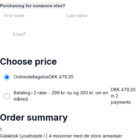
Purchasing for someone else?
First name
Last name
Email
Choose price
Onlinedeltagelse
DKK
479.20
DKK
479.20
Betaling i 2 rater - 299 kr. nu og 300 kr. om en
in 2
måned
payments
Order summary
1
Galaktisk Lysarbejde I | 4 missioner med de store armadaer