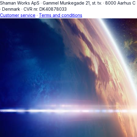
Shaman Works ApS
·
Gammel Munkegade 21, st. tv.
·
8000 Aarhus C
·
Denmark
·
CVR nr. DK40878033
Customer service
·
Terms and conditions