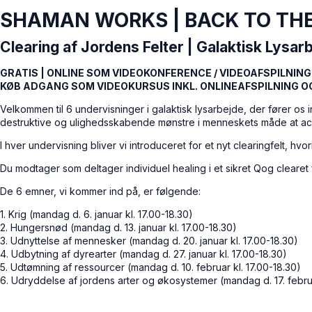
SHAMAN WORKS | BACK TO TH
Clearing af Jordens Felter | Galaktisk Lysarb
GRATIS | ONLINE SOM VIDEOKONFERENCE / VIDEOAFSPILNING
KØB ADGANG SOM VIDEOKURSUS INKL. ONLINEAFSPILNING 
Velkommen til 6 undervisninger i galaktisk lysarbejde, der fører os i
destruktive og ulighedsskabende mønstre i menneskets måde at acc
I hver undervisning bliver vi introduceret for et nyt clearingfelt, h
Du modtager som deltager individuel healing i et sikret Qog clearet 
De 6 emner, vi kommer ind på, er følgende:
1. Krig (mandag d. 6. januar kl. 17.00-18.30)
2. Hungersnød (mandag d. 13. januar kl. 17.00-18.30)
3. Udnyttelse af mennesker (mandag d. 20. januar kl. 17.00-18.30)
4. Udbytning af dyrearter (mandag d. 27. januar kl. 17.00-18.30)
5. Udtømning af ressourcer (mandag d. 10. februar kl. 17.00-18.30)
6. Udryddelse af jordens arter og økosystemer (mandag d. 17. februa