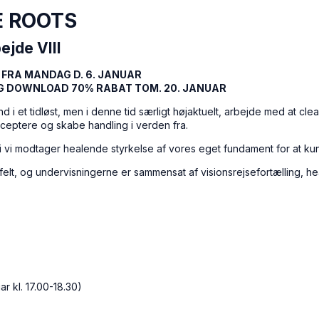
E ROOTS
ejde VIII
 FRA MANDAG D. 6. JANUAR
OG DOWNLOAD 70% RABAT TOM. 20. JANUAR
nd i et tidløst, men i denne tid særligt højaktuelt, arbejde med at c
eptere og skabe handling i verden fra.
vori vi modtager healende styrkelse af vores eget fundament for at ku
felt, og undervisningerne er sammensat af visionsrejsefortælling, hea
r kl. 17.00-18.30)