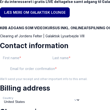
Er du interesseret i gratis LIVE deltagelse samt adgang til G
LÆS MERE OM GALAKTISK LOUNGE
KØB ADGANG SOM VIDEOKURSUS INKL. ONLINEAFSPILNING 
Clearing af Jordens Felter | Galaktisk Lysarbejde VIII
Contact information
First name
Last name
Email for order confirmation
We'll send your receipt and other important info to this email.
Billing address
Country