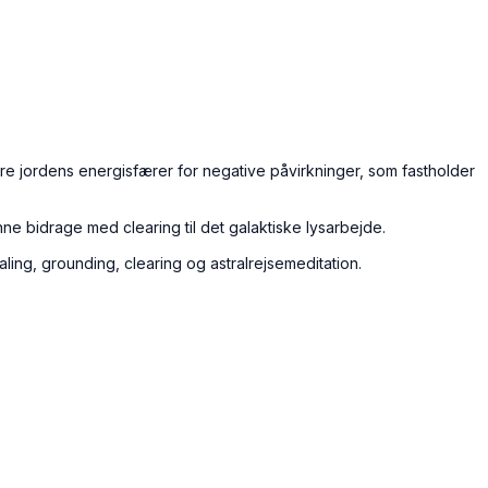
leare jordens energisfærer for negative påvirkninger, som fastholder
nne bidrage med clearing til det galaktiske lysarbejde.
ling, grounding, clearing og astralrejsemeditation.