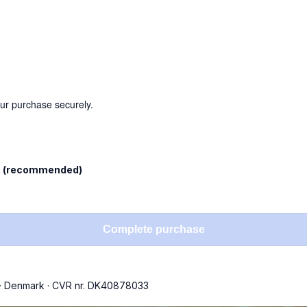
our purchase securely.
l
(recommended)
Complete purchase
·
Denmark
·
CVR nr. DK40878033