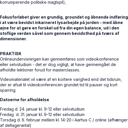
korrumperende politiske magtspil),
Fokusforløbet giver en grundig, groundet og åbnende indføring
i at være bevidst inkarneret lysarbejde på jorden - med åbne
øjne for at gøre en forskel ud fra din egen balance, ud i den
stoflige verden såvel som gennem bevidsthed på tværs af
dimensioner.
PRAKTISK
Onlineundervisningen kan gennemføres som videokonference
eller selvstudium - det er dog vigtigt, at have gennemgået de
afholdte lektioner forud for masterclasses.
Videomaterialet vil være af en kortere varighed end det tidsrum,
der er afsat til videokonferencen grundet tid til pauser og kort
sparring.
Datoerne for afholdelse
Fredag d. 24. januar kl. 9-12 eller selvstudium
Fredag d. 31. januar kl. 9-12 eller selvstudium
Torsdag d. 6. februar mellem kl. 14-20 i Aarhus C / online (afhænger
af deltagerantal)