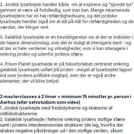
2. Jordisk lysarbejde handler både om at inspirere og "sprede lys"
gennem at være så forbilledlig, som man kan. Mange inkarnerede
lysarbejdere har en høj retfærdighedssans, og det jordiske
lysarbejde handler også om at stå på mål for retfærdigheden og de
værdier, der klinger rent.
3. Galaktisk lysarbejde er en bevidstgørelse om at der er individer i
de højere dimensionslag, som det er muligt at interagere med - og
at der er hele verdener og virkeligheder, som vi kan interagere i
omkring jorden og udenfor jordens sfære.
4. Prison Planet lysarbejde er på fokusforløbet centreret omkring
galaktisk lysarbejde udført på jorden - meget af lysarbejdet lapper
ind over jordens politiske magtspil, men der er også andre
elementer, der vil blive belyst.
2 masterclasses à 2 timer + minimum 15 minutter pr. person i
Aarhus (eller selvstudium som video)
1. Jordisk lysarbejde med fredsstyrkerne og skaberne af
oldtidsstrukturerne
2. Galaktisk lysarbejde i felterne omkring jordens stoflige sfære
samt i jordens interdimensionale strukturer (de lag, hvorfra der
skabes negative påvirkninger ud i den stoflige verden, såsom