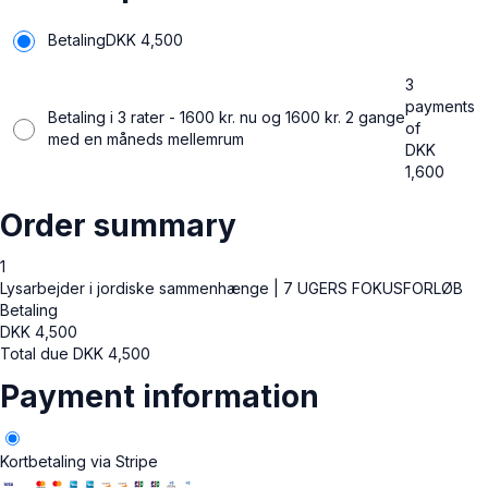
Betaling
DKK
4,500
3
payments
Betaling i 3 rater - 1600 kr. nu og 1600 kr. 2 gange
of
med en måneds mellemrum
DKK
1,600
Order summary
1
Lysarbejder i jordiske sammenhænge | 7 UGERS FOKUSFORLØB
Betaling
DKK
4,500
Total due
DKK
4,500
Payment information
Kortbetaling via Stripe