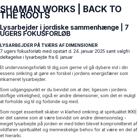
SHAMAN WORKS | BACK TO
THE ROOTS
Lysarbejder i jordiske sammenhænge | 7
UGERS FOKUSFORLØB
LYSARBEJDER PÅ TVÆRS AF DIMENSIONER
7 ugers fokusforløb med opstart d. 24. januar 2025 samt valgfri
deltagelse i lysarbejde fra 6. januar
Et undervisningsforløb til dig,som gerne vil gå dybere ind i din
essens omkring at gøre en forskel i jordens energisfærer som
inkarneret lysarbejder.
Som udgangspunkt er du bevidst om at der, ligesom i jordens
stoflige virkelighed, også er andre dimensioner, som det er muligt
at forholde sig til og forbinde sig med.
Som noget essentielt skaber vi klarhed omkring at spiritualitet IKKE
er det samme som at være bevidst om andre dimensionslag -
meget lysarbejde på jorden er med tiden blevet kompromitteret af
vildfaren spiritualitet og menneskelige behov for at være en del af
et hierarki.