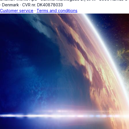
·
Denmark
·
CVR nr. DK40878033
Customer service
·
Terms and conditions