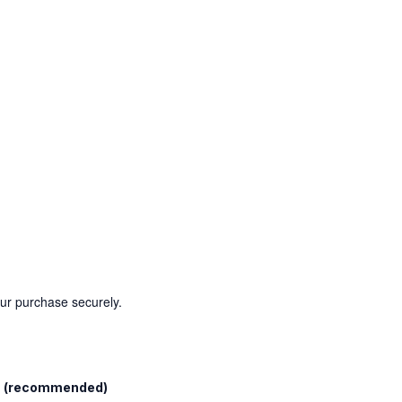
our purchase securely.
l
(recommended)