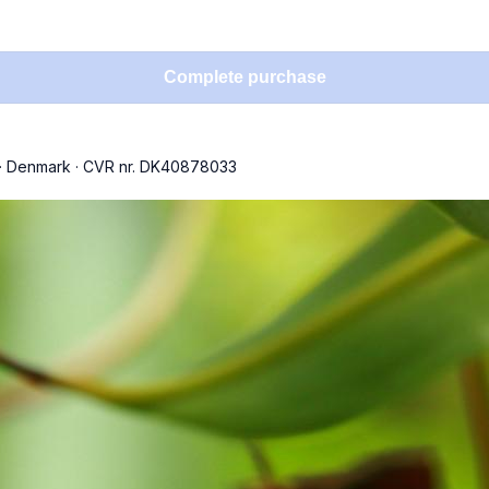
Complete purchase
·
Denmark
·
CVR nr. DK40878033