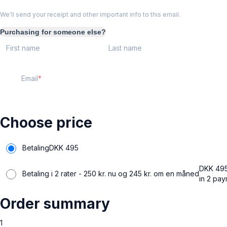
We'll send your receipt and other important info to this email.
Purchasing for someone else?
First name
Last name
Email
Choose price
Betaling
DKK
495
DKK
49
Betaling i 2 rater - 250 kr. nu og 245 kr. om en måned
in 2 pa
Order summary
1