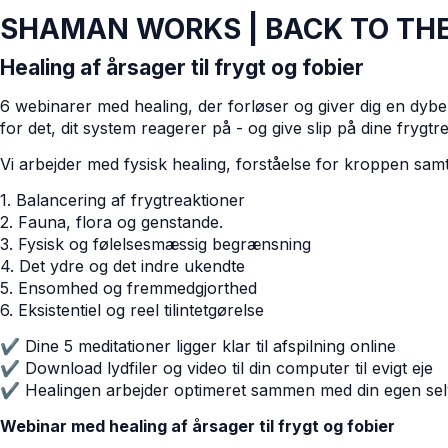
SHAMAN WORKS | BACK TO TH
Healing af årsager til frygt og fobier
6 webinarer med healing, der forløser og giver dig en dybere
for det, dit system reagerer på - og give slip på dine frygtr
Vi arbejder med fysisk healing, forståelse for kroppen samt 
1. Balancering af frygtreaktioner
2. Fauna, flora og genstande.
3. Fysisk og følelsesmæssig begrænsning
4. Det ydre og det indre ukendte
5. Ensomhed og fremmedgjorthed
6. Eksistentiel og reel tilintetgørelse
✔ Dine 5 meditationer ligger klar til afspilning online
✔ Download lydfiler og video til din computer til evigt eje
✔ Healingen arbejder optimeret sammen med din egen selv
Webinar med healing af årsager til frygt og fobier