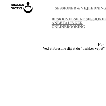
𝐒𝐄𝐒𝐒𝐈𝐎𝐍𝐄𝐑 & 𝐕𝐄𝐉𝐋𝐄𝐃𝐍𝐈𝐍
𝐁𝐄𝐒𝐊𝐑𝐈𝐕𝐄𝐋𝐒𝐄 𝐀𝐅 𝐒𝐄𝐒𝐒𝐈𝐎𝐍𝐄
𝐀𝐍𝐁𝐄𝐅𝐀𝐋𝐈𝐍𝐆𝐄𝐑
𝐎𝐍𝐋𝐈𝐍𝐄𝐁𝐎𝐎𝐊𝐈𝐍𝐆
Herun
Ved at forestille dig at du "trækker vejret