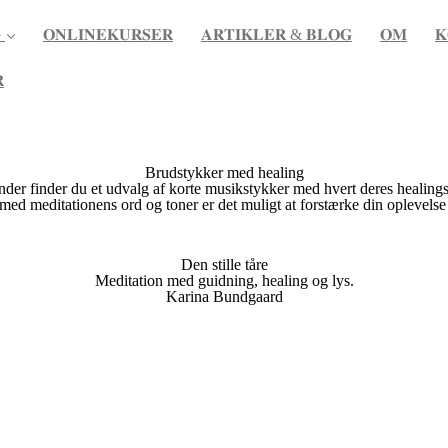

𝐎𝐍𝐋𝐈𝐍𝐄𝐊𝐔𝐑𝐒𝐄𝐑
𝐀𝐑𝐓𝐈𝐊𝐋𝐄𝐑 & 𝐁𝐋𝐎𝐆
𝐎𝐌
𝐊

Brudstykker med healing
der finder du et udvalg af korte musikstykker med hvert deres healing
" med meditationens ord og toner er det muligt at forstærke din oplevels
Den stille tåre
Meditation med guidning, healing og lys.
Karina Bundgaard