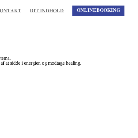
𝐎𝐍𝐋𝐈𝐍𝐄𝐁𝐎𝐎𝐊𝐈𝐍𝐆
𝐎𝐍𝐓𝐀𝐊𝐓
𝐃𝐈𝐓 𝐈𝐍𝐃𝐇𝐎𝐋𝐃
stema.
e af at sidde i energien og modtage healing.