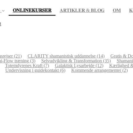
(current)

𝐎𝐍𝐋𝐈𝐍𝐄𝐊𝐔𝐑𝐒𝐄𝐑
𝐀𝐑𝐓𝐈𝐊𝐋𝐄𝐑 & 𝐁𝐋𝐎𝐆
𝐎𝐌
𝐊

nsrejser
(21)
CLARITY shamanistisk uddannelse
(14)
Gratis & D
i-Flow træning
(3)
Selvudvikling & Transformation
(35)
Shamanis
Totemdyrenes Kraft
(7)
Galaktisk Lysarbejde
(12)
Kærlighed &
Undervisning i guidekontakt
(6)
Kommende arrangementer
(2)