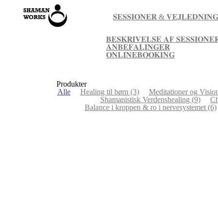
𝐒𝐄𝐒𝐒𝐈𝐎𝐍𝐄𝐑 & 𝐕𝐄𝐉𝐋𝐄𝐃𝐍𝐈𝐍
𝐁𝐄𝐒𝐊𝐑𝐈𝐕𝐄𝐋𝐒𝐄 𝐀𝐅 𝐒𝐄𝐒𝐒𝐈𝐎𝐍𝐄
𝐀𝐍𝐁𝐄𝐅𝐀𝐋𝐈𝐍𝐆𝐄𝐑
𝐎𝐍𝐋𝐈𝐍𝐄𝐁𝐎𝐎𝐊𝐈𝐍𝐆
Produkter
Alle
Healing til børn
(3)
Meditationer og Visio
Shamanistisk Verdenshealing
(9)
Ch
Balance i kroppen & ro i nervesystemet
(6)