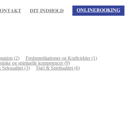
𝐎𝐍𝐋𝐈𝐍𝐄𝐁𝐎𝐎𝐊𝐈𝐍𝐆
𝐎𝐍𝐓𝐀𝐊𝐓
𝐃𝐈𝐓 𝐈𝐍𝐃𝐇𝐎𝐋𝐃
onation
(2)
Fredsmeditationer og Kraftcirkler
(1)
tiske og spirituelle kompetencer
(9)
 Seksualitet
(3)
Sjæl & Spiritualitet
(6)