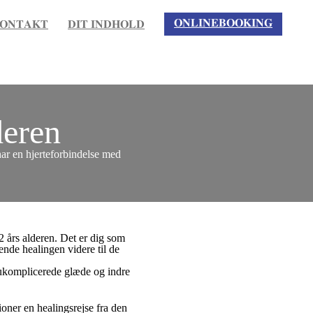
𝐎𝐍𝐋𝐈𝐍𝐄𝐁𝐎𝐎𝐊𝐈𝐍𝐆
𝐎𝐍𝐓𝐀𝐊𝐓
𝐃𝐈𝐓 𝐈𝐍𝐃𝐇𝐎𝐋𝐃
deren
 har en hjerteforbindelse med
2 års alderen. Det
er dig som
sende healingen videre til de
 ukomplicerede glæde og indre
oner en healingsrejse fra den