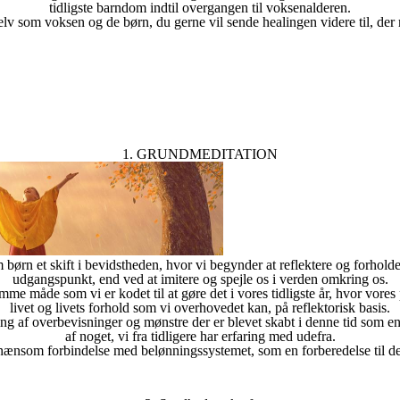
tidligste barndom indtil overgangen til voksenalderen.
elv som voksen og de børn, du gerne vil sende healingen videre til, der
1. GRUNDMEDITATION
m børn et skift i bevidstheden, hvor vi begynder at reflektere og forholde
udgangspunkt, end ved at imitere og spejle os i verden omkring os.
amme måde som vi er kodet til at gøre det i vores tidligste år, hvor vor
livet og livets forhold som vi overhovedet kan, på reflektorisk basis.
g af overbevisninger og mønstre der er blevet skabt i denne tid som en 
af noget, vi fra tidligere har erfaring med udefra.
nsom forbindelse med belønningssystemet, som en forberedelse til de 