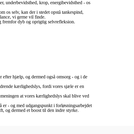
lser, underbevidsthed, krop, energibevidsthed - os
m os selv, kan der i stedet opstå tankespind,
ance, vi gerne vil finde.
g fremfor dyb og oprigtig selvrefleksion.
er efter hjælp, og dermed også omsorg - og i de
ndrende kærlighedslys, fordi vores sjæle er en
e meningen at vores kærlighedslys skal blive ved
gså er - og med udgangspunkt i forløsningsarbejdet
t, og dermed et boost til den indre styrke.