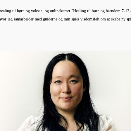
ealing til børn og voksne, og onlinekurset "Healing til børn og barndom 7-12 å
, hvor jeg samarbejder med guiderne og min sjæls visdomsfelt om at skabe ny sp