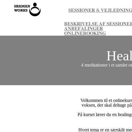
𝐒𝐄𝐒𝐒𝐈𝐎𝐍𝐄𝐑 & 𝐕𝐄𝐉𝐋𝐄𝐃𝐍𝐈𝐍
𝐁𝐄𝐒𝐊𝐑𝐈𝐕𝐄𝐋𝐒𝐄 𝐀𝐅 𝐒𝐄𝐒𝐒𝐈𝐎𝐍𝐄
𝐀𝐍𝐁𝐄𝐅𝐀𝐋𝐈𝐍𝐆𝐄𝐑
𝐎𝐍𝐋𝐈𝐍𝐄𝐁𝐎𝐎𝐊𝐈𝐍𝐆
Heal
4 meditationer i et samlet o
Velkommen til et onlinekurs
voksen, der skal deltage på 
På kurset lærer du en healin
Hvert tema er en særskilt me