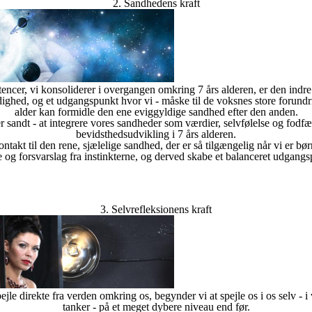
2. Sandhedens kraft
tencer, vi konsoliderer i overgangen omkring 7 års alderen, er den indr
ghed, og et udgangspunkt hvor vi - måske til de voksnes store forundring
alder kan formidle den ene eviggyldige sandhed efter den anden.
er sandt - at integrere vores sandheder som værdier, selvfølelse og fodf
bevidsthedsudvikling i 7 års alderen.
ntakt til den rene, sjælelige sandhed, der er så tilgængelig når vi er børn
og forsvarslag fra instinkterne, og derved skabe et balanceret udgangsp
3. Selvrefleksionens kraft
jle direkte fra verden omkring os, begynder vi at spejle os i os selv - i
tanker - på et meget dybere niveau end før.