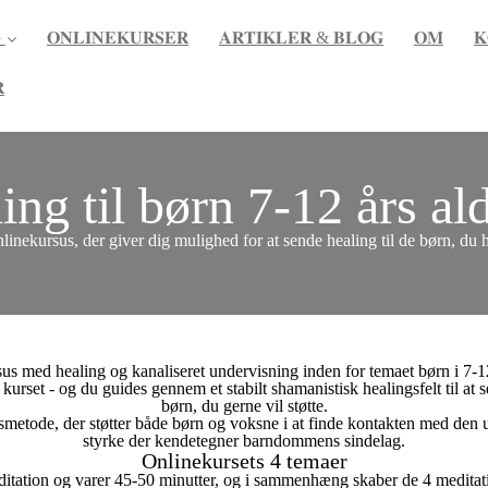

𝐎𝐍𝐋𝐈𝐍𝐄𝐊𝐔𝐑𝐒𝐄𝐑
𝐀𝐑𝐓𝐈𝐊𝐋𝐄𝐑 & 𝐁𝐋𝐎𝐆
𝐎𝐌
𝐊

ing til børn 7-12 års al
nlinekursus, der giver dig mulighed for at sende healing til de børn, du
us med healing og kanaliseret undervisning inden for temaet børn i 7-1
kurset - og du guides gennem et stabilt shamanistisk healingsfelt til at 
børn, du gerne vil støtte.
gsmetode, der støtter både børn og voksne i at finde kontakten med den
styrke der kendetegner barndommens sindelag.
Onlinekursets 4 temaer
ditation og varer 45-50 minutter, og i sammenhæng skaber de 4 meditati