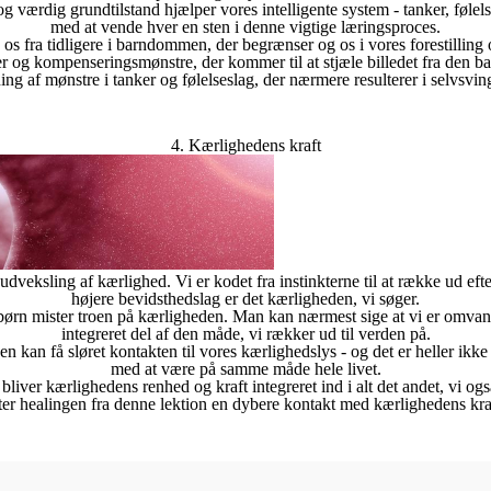
og værdig grundtilstand hjælper vores intelligente system - tanker, føle
med at vende hver en sten i denne vigtige læringsproces.
 fra tidligere i barndommen, der begrænser og os i vores forestilling o
og kompenseringsmønstre, der kommer til at stjæle billedet fra den bal
ning af mønstre i tanker og følelseslag, der nærmere resulterer i selvsvin
4. Kærlighedens kraft
udveksling af kærlighed. Vi er kodet fra instinkterne til at række ud eft
højere bevidsthedslag er det kærligheden, vi søger.
om børn mister troen på kærligheden. Man kan nærmest sige at vi er omva
integreret del af den måde, vi rækker ud til verden på.
en kan få sløret kontakten til vores kærlighedslys - og det er heller ikk
med at være på samme måde hele livet.
liver kærlighedens renhed og kraft integreret ind i alt det andet, vi o
øtter healingen fra denne lektion en dybere kontakt med kærlighedens kraf