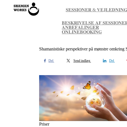
𝐒𝐄𝐒𝐒𝐈𝐎𝐍𝐄𝐑 & 𝐕𝐄𝐉𝐋𝐄𝐃𝐍𝐈𝐍
𝐁𝐄𝐒𝐊𝐑𝐈𝐕𝐄𝐋𝐒𝐄 𝐀𝐅 𝐒𝐄𝐒𝐒𝐈𝐎𝐍𝐄
𝐀𝐍𝐁𝐄𝐅𝐀𝐋𝐈𝐍𝐆𝐄𝐑
𝐎𝐍𝐋𝐈𝐍𝐄𝐁𝐎𝐎𝐊𝐈𝐍𝐆
Shamanistiske perspektiver på mønstre omkr
Del
Send indlæg
Del
Priser