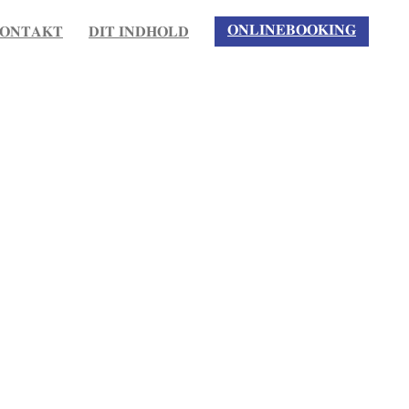
𝐎𝐍𝐋𝐈𝐍𝐄𝐁𝐎𝐎𝐊𝐈𝐍𝐆
𝐎𝐍𝐓𝐀𝐊𝐓
𝐃𝐈𝐓 𝐈𝐍𝐃𝐇𝐎𝐋𝐃