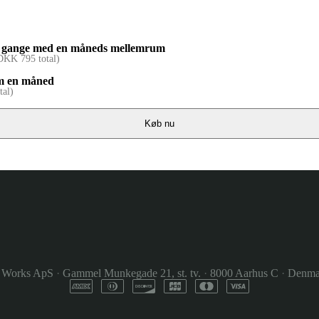
. to gange med en måneds mellemrum
DKK
795
total)
 om en måned
tal)
Køb nu
 Works ApS
·
Gammel Munkegade 21, st. tv.
·
8000 Aarhus C
·
Denma