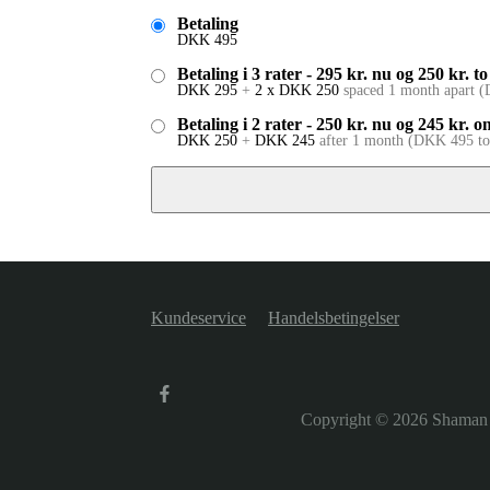
Betaling
DKK
495
Betaling i 3 rater - 295 kr. nu og 250 kr
DKK
295
+
2 x
DKK
250
spaced 1 month apart
(
Betaling i 2 rater - 250 kr. nu og 245 kr.
DKK
250
+
DKK
245
after 1 month
(
DKK
495
to
Kundeservice
Handelsbetingelser
Copyright © 2026
Shaman