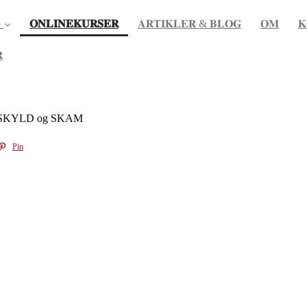
(current)

𝐎𝐍𝐋𝐈𝐍𝐄𝐊𝐔𝐑𝐒𝐄𝐑
𝐀𝐑𝐓𝐈𝐊𝐋𝐄𝐑 & 𝐁𝐋𝐎𝐆
𝐎𝐌
𝐊

ing SKYLD og SKAM
Pin