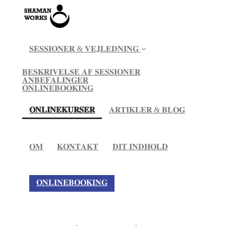
𝐒𝐄𝐒𝐒𝐈𝐎𝐍𝐄𝐑 & 𝐕𝐄𝐉𝐋𝐄𝐃𝐍𝐈𝐍𝐆
𝐁𝐄𝐒𝐊𝐑𝐈𝐕𝐄𝐋𝐒𝐄 𝐀𝐅 𝐒𝐄𝐒𝐒𝐈𝐎𝐍𝐄𝐑
𝐀𝐍𝐁𝐄𝐅𝐀𝐋𝐈𝐍𝐆𝐄𝐑
𝐎𝐍𝐋𝐈𝐍𝐄𝐁𝐎𝐎𝐊𝐈𝐍𝐆
(current)
𝐎𝐍𝐋𝐈𝐍𝐄𝐊𝐔𝐑𝐒𝐄𝐑
𝐀𝐑𝐓𝐈𝐊𝐋𝐄𝐑 & 𝐁𝐋𝐎𝐆
𝐎𝐌
𝐊𝐎𝐍𝐓𝐀𝐊𝐓
𝐃𝐈𝐓 𝐈𝐍𝐃𝐇𝐎𝐋𝐃
𝐎𝐍𝐋𝐈𝐍𝐄𝐁𝐎𝐎𝐊𝐈𝐍𝐆