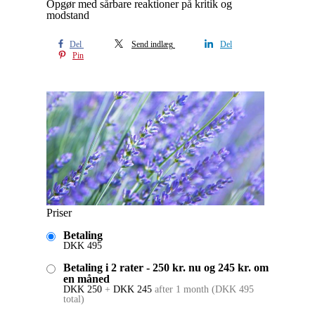
Opgør med sårbare reaktioner på kritik og
modstand
Del
Send indlæg
Del
Pin
Priser
Betaling
DKK
495
Betaling i 2 rater - 250 kr. nu og 245 kr. om
en måned
DKK
250
+
DKK
245
after 1 month
(
DKK
495
total)