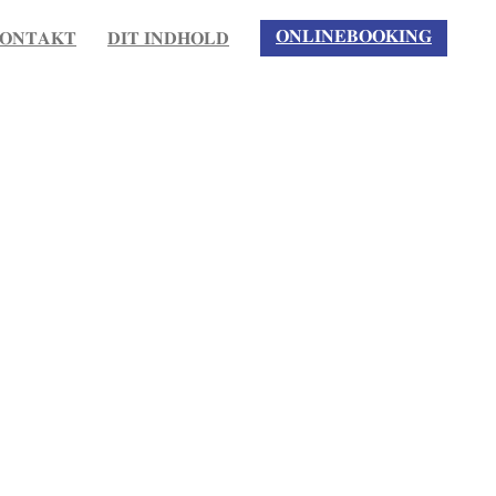
𝐎𝐍𝐋𝐈𝐍𝐄𝐁𝐎𝐎𝐊𝐈𝐍𝐆
𝐎𝐍𝐓𝐀𝐊𝐓
𝐃𝐈𝐓 𝐈𝐍𝐃𝐇𝐎𝐋𝐃