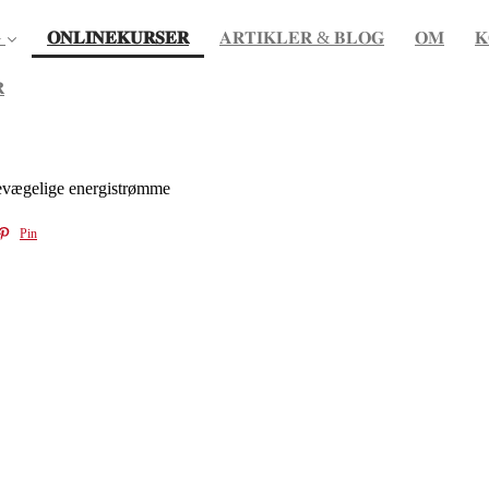
(current)

𝐎𝐍𝐋𝐈𝐍𝐄𝐊𝐔𝐑𝐒𝐄𝐑
𝐀𝐑𝐓𝐈𝐊𝐋𝐄𝐑 & 𝐁𝐋𝐎𝐆
𝐎𝐌
𝐊

bevægelige energistrømme
Pin