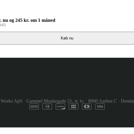
 kr. nu og 245 kr. om 1 måned
tal)
Køb nu
 Works ApS
·
Gammel Munkegade 21, st. tv.
·
8000 Aarhus C
·
Denma