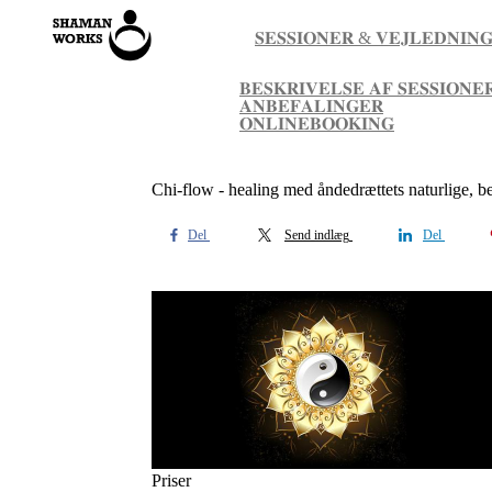
𝐒𝐄𝐒𝐒𝐈𝐎𝐍𝐄𝐑 & 𝐕𝐄𝐉𝐋𝐄𝐃𝐍𝐈𝐍
𝐁𝐄𝐒𝐊𝐑𝐈𝐕𝐄𝐋𝐒𝐄 𝐀𝐅 𝐒𝐄𝐒𝐒𝐈𝐎𝐍𝐄
𝐀𝐍𝐁𝐄𝐅𝐀𝐋𝐈𝐍𝐆𝐄𝐑
𝐎𝐍𝐋𝐈𝐍𝐄𝐁𝐎𝐎𝐊𝐈𝐍𝐆
Chi-flow - healing med åndedrættets naturlige, 
Del
Send indlæg
Del
Priser