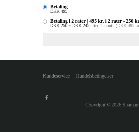
Betaling
DKK
495
Betaling i 2 rater | 495 kr. i 2 rater - 250
DKK
250
+
DKK
245
after 1 month
(
DKK
495
to
Kundeservice
Handelsbetingelser
Copyright © 2026
Shaman