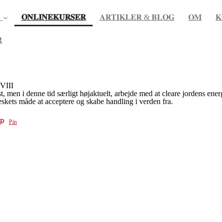
(current)

𝐎𝐍𝐋𝐈𝐍𝐄𝐊𝐔𝐑𝐒𝐄𝐑
𝐀𝐑𝐓𝐈𝐊𝐋𝐄𝐑 & 𝐁𝐋𝐎𝐆
𝐎𝐌
𝐊

 VIII
løst, men i denne tid særligt højaktuelt, arbejde med at cleare jordens en
skets måde at acceptere og skabe handling i verden fra.
Pin