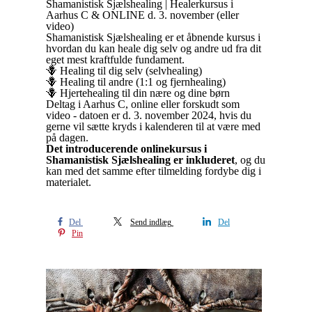
Shamanistisk Sjælshealing | Healerkursus i
Aarhus C & ONLINE d. 3. november (eller
video)
Shamanistisk Sjælshealing er et åbnende kursus i
hvordan du kan heale dig selv og andre ud fra dit
eget mest kraftfulde fundament.
🪻 Healing til dig selv (selvhealing)
🪻 Healing til andre (1:1 og fjernhealing)
🪻 Hjertehealing til din nære og dine børn
Deltag i Aarhus C, online eller forskudt som
video - datoen er d. 3. november 2024, hvis du
gerne vil sætte kryds i kalenderen til at være med
på dagen.
Det introducerende
onlinekursus i
Shamanistisk Sjælshealing er inkluderet
, og du
kan med det samme efter tilmelding fordybe dig i
materialet.
Del
Send indlæg
Del
Pin