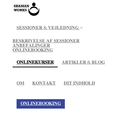
𝐒𝐄𝐒𝐒𝐈𝐎𝐍𝐄𝐑 & 𝐕𝐄𝐉𝐋𝐄𝐃𝐍𝐈𝐍𝐆
𝐁𝐄𝐒𝐊𝐑𝐈𝐕𝐄𝐋𝐒𝐄 𝐀𝐅 𝐒𝐄𝐒𝐒𝐈𝐎𝐍𝐄𝐑
𝐀𝐍𝐁𝐄𝐅𝐀𝐋𝐈𝐍𝐆𝐄𝐑
𝐎𝐍𝐋𝐈𝐍𝐄𝐁𝐎𝐎𝐊𝐈𝐍𝐆
(current)
𝐎𝐍𝐋𝐈𝐍𝐄𝐊𝐔𝐑𝐒𝐄𝐑
𝐀𝐑𝐓𝐈𝐊𝐋𝐄𝐑 & 𝐁𝐋𝐎𝐆
𝐎𝐌
𝐊𝐎𝐍𝐓𝐀𝐊𝐓
𝐃𝐈𝐓 𝐈𝐍𝐃𝐇𝐎𝐋𝐃
𝐎𝐍𝐋𝐈𝐍𝐄𝐁𝐎𝐎𝐊𝐈𝐍𝐆