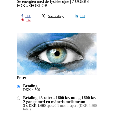
Se energien med de fysiske øjne | 7 UGERS
FOKUSFORLØB
Del
Send indlæg
Del
Pin
Priser
Betaling
DKK
4,500
Betaling i 3 rater - 1600 kr. nu og 1600 kr.
2 gange med en måneds mellemrum
3 x
DKK
1,600
spaced 1 month apart
(
DKK
4,800
total)