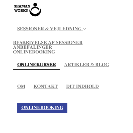
𝐒𝐄𝐒𝐒𝐈𝐎𝐍𝐄𝐑 & 𝐕𝐄𝐉𝐋𝐄𝐃𝐍𝐈𝐍𝐆
𝐁𝐄𝐒𝐊𝐑𝐈𝐕𝐄𝐋𝐒𝐄 𝐀𝐅 𝐒𝐄𝐒𝐒𝐈𝐎𝐍𝐄𝐑
𝐀𝐍𝐁𝐄𝐅𝐀𝐋𝐈𝐍𝐆𝐄𝐑
𝐎𝐍𝐋𝐈𝐍𝐄𝐁𝐎𝐎𝐊𝐈𝐍𝐆
(current)
𝐎𝐍𝐋𝐈𝐍𝐄𝐊𝐔𝐑𝐒𝐄𝐑
𝐀𝐑𝐓𝐈𝐊𝐋𝐄𝐑 & 𝐁𝐋𝐎𝐆
𝐎𝐌
𝐊𝐎𝐍𝐓𝐀𝐊𝐓
𝐃𝐈𝐓 𝐈𝐍𝐃𝐇𝐎𝐋𝐃
𝐎𝐍𝐋𝐈𝐍𝐄𝐁𝐎𝐎𝐊𝐈𝐍𝐆