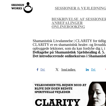
𝐒𝐄𝐒𝐒𝐈𝐎𝐍𝐄𝐑 & 𝐕𝐄𝐉𝐋𝐄𝐃𝐍𝐈𝐍
𝐁𝐄𝐒𝐊𝐑𝐈𝐕𝐄𝐋𝐒𝐄 𝐀𝐅 𝐒𝐄𝐒𝐒𝐈𝐎𝐍𝐄
𝐀𝐍𝐁𝐄𝐅𝐀𝐋𝐈𝐍𝐆𝐄𝐑
𝐎𝐍𝐋𝐈𝐍𝐄𝐁𝐎𝐎𝐊𝐈𝐍𝐆
Shamanistisk Livsdannelse | CLARITY for tidlige
CLARITY er en shamanistisk healer- og livsuddann
opbyggede lektioner, som du kan fordybe dig i, i 
Deltagelse på Shamanistisk Sjælshealing d. 5
Det introducerende
onlinekursus i Shamanist
Del
Send indlæg
Del