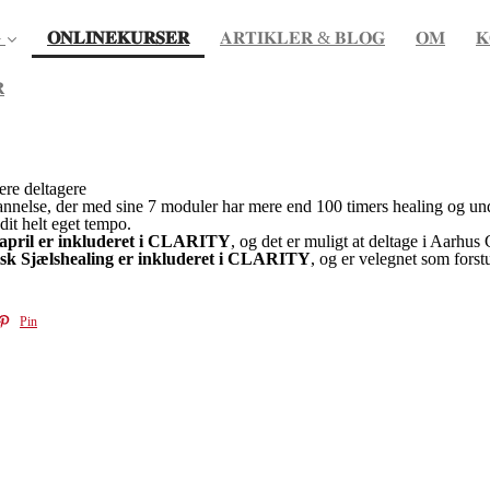
(current)

𝐎𝐍𝐋𝐈𝐍𝐄𝐊𝐔𝐑𝐒𝐄𝐑
𝐀𝐑𝐓𝐈𝐊𝐋𝐄𝐑 & 𝐁𝐋𝐎𝐆
𝐎𝐌
𝐊

re deltagere
else, der med sine 7 moduler har mere end 100 timers healing og under
dit helt eget tempo.
. april er inkluderet i CLARITY
, og det er muligt at deltage i Aarhus
isk Sjælshealing er inkluderet i CLARITY
, og er velegnet som forstu
Pin