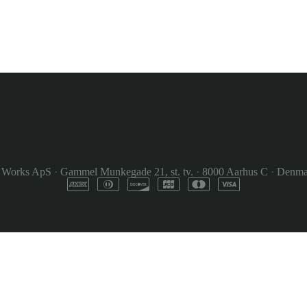
 Works ApS
·
Gammel Munkegade 21, st. tv.
·
8000 Aarhus C
·
Denma