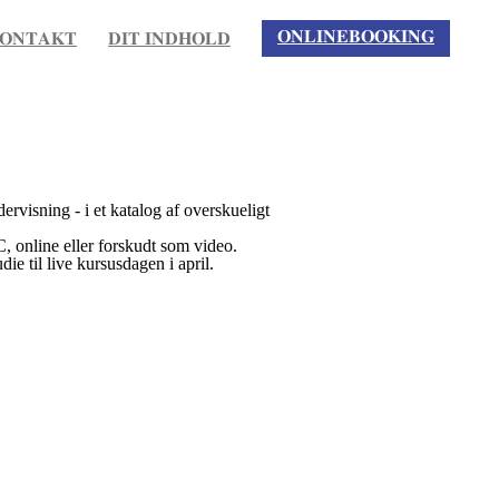
𝐎𝐍𝐋𝐈𝐍𝐄𝐁𝐎𝐎𝐊𝐈𝐍𝐆
𝐎𝐍𝐓𝐀𝐊𝐓
𝐃𝐈𝐓 𝐈𝐍𝐃𝐇𝐎𝐋𝐃
visning - i et katalog af overskueligt
 C, online eller forskudt som video.
die til live kursusdagen i april.