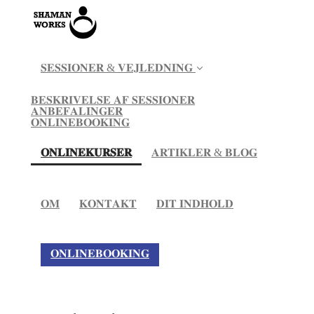
𝐒𝐄𝐒𝐒𝐈𝐎𝐍𝐄𝐑 & 𝐕𝐄𝐉𝐋𝐄𝐃𝐍𝐈𝐍𝐆
𝐁𝐄𝐒𝐊𝐑𝐈𝐕𝐄𝐋𝐒𝐄 𝐀𝐅 𝐒𝐄𝐒𝐒𝐈𝐎𝐍𝐄𝐑
𝐀𝐍𝐁𝐄𝐅𝐀𝐋𝐈𝐍𝐆𝐄𝐑
𝐎𝐍𝐋𝐈𝐍𝐄𝐁𝐎𝐎𝐊𝐈𝐍𝐆
(current)
𝐎𝐍𝐋𝐈𝐍𝐄𝐊𝐔𝐑𝐒𝐄𝐑
𝐀𝐑𝐓𝐈𝐊𝐋𝐄𝐑 & 𝐁𝐋𝐎𝐆
𝐎𝐌
𝐊𝐎𝐍𝐓𝐀𝐊𝐓
𝐃𝐈𝐓 𝐈𝐍𝐃𝐇𝐎𝐋𝐃
𝐎𝐍𝐋𝐈𝐍𝐄𝐁𝐎𝐎𝐊𝐈𝐍𝐆