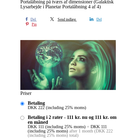
Portalåbning på tværs af dimensioner (Galaktisk
Lysarbejde i Planetar Portalåbning 4 af 4)
Del
Send indlæg
Del
Pin
Priser
Betaling
DKK
222
(including 25% moms)
Betaling i 2 rater - 111 kr. nu og 111 kr. om
en måned
DKK
111
(including 25% moms)
+
DKK
111
(including 25% moms)
after 1 month
(
DKK
222
(including 25% moms)
total)