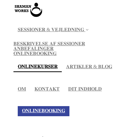
𝐒𝐄𝐒𝐒𝐈𝐎𝐍𝐄𝐑 & 𝐕𝐄𝐉𝐋𝐄𝐃𝐍𝐈𝐍𝐆
𝐁𝐄𝐒𝐊𝐑𝐈𝐕𝐄𝐋𝐒𝐄 𝐀𝐅 𝐒𝐄𝐒𝐒𝐈𝐎𝐍𝐄𝐑
𝐀𝐍𝐁𝐄𝐅𝐀𝐋𝐈𝐍𝐆𝐄𝐑
𝐎𝐍𝐋𝐈𝐍𝐄𝐁𝐎𝐎𝐊𝐈𝐍𝐆
(current)
𝐎𝐍𝐋𝐈𝐍𝐄𝐊𝐔𝐑𝐒𝐄𝐑
𝐀𝐑𝐓𝐈𝐊𝐋𝐄𝐑 & 𝐁𝐋𝐎𝐆
𝐎𝐌
𝐊𝐎𝐍𝐓𝐀𝐊𝐓
𝐃𝐈𝐓 𝐈𝐍𝐃𝐇𝐎𝐋𝐃
𝐎𝐍𝐋𝐈𝐍𝐄𝐁𝐎𝐎𝐊𝐈𝐍𝐆