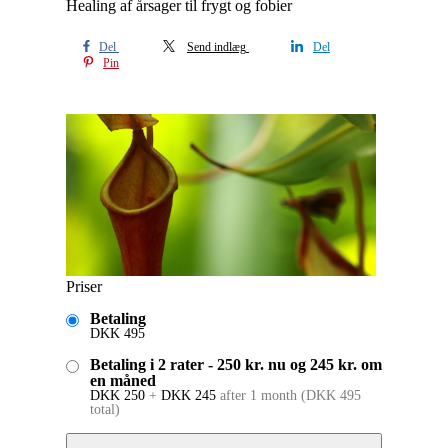
Healing af årsager til frygt og fobier
Del
Send indlæg
Del
Pin
Priser
Betaling
DKK
495
Betaling i 2 rater - 250 kr. nu og 245 kr. om
en måned
DKK
250
+
DKK
245
after 1 month
(
DKK
495
total)