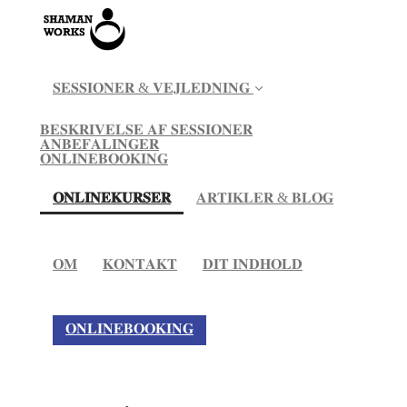
𝐒𝐄𝐒𝐒𝐈𝐎𝐍𝐄𝐑 & 𝐕𝐄𝐉𝐋𝐄𝐃𝐍𝐈𝐍𝐆
𝐁𝐄𝐒𝐊𝐑𝐈𝐕𝐄𝐋𝐒𝐄 𝐀𝐅 𝐒𝐄𝐒𝐒𝐈𝐎𝐍𝐄𝐑
𝐀𝐍𝐁𝐄𝐅𝐀𝐋𝐈𝐍𝐆𝐄𝐑
𝐎𝐍𝐋𝐈𝐍𝐄𝐁𝐎𝐎𝐊𝐈𝐍𝐆
(current)
𝐎𝐍𝐋𝐈𝐍𝐄𝐊𝐔𝐑𝐒𝐄𝐑
𝐀𝐑𝐓𝐈𝐊𝐋𝐄𝐑 & 𝐁𝐋𝐎𝐆
𝐎𝐌
𝐊𝐎𝐍𝐓𝐀𝐊𝐓
𝐃𝐈𝐓 𝐈𝐍𝐃𝐇𝐎𝐋𝐃
𝐎𝐍𝐋𝐈𝐍𝐄𝐁𝐎𝐎𝐊𝐈𝐍𝐆