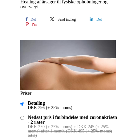
Healing af årsager til fysiske ophobninger og
overvægt
Del
Send indlæg
Del
Pin
Priser
Betaling
DKK
396
(+ 25% moms)
Nedsat pris i forbindelse med coronakrisen
- 2 rater
DKK
250
(+ 25% moms)
+
DKK
245
(+ 25%
moms)
after 1 month
(
DKK
495
(+ 25% moms)
total)