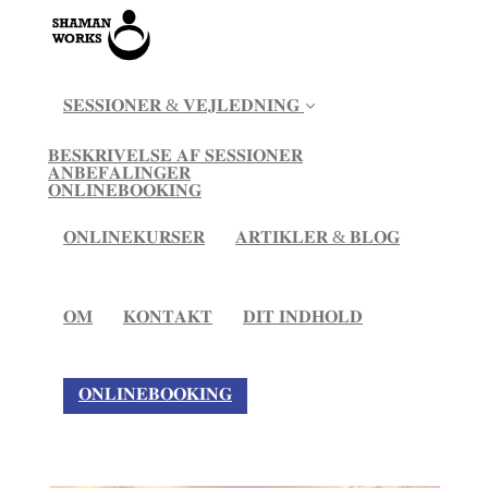
𝐒𝐄𝐒𝐒𝐈𝐎𝐍𝐄𝐑 & 𝐕𝐄𝐉𝐋𝐄𝐃𝐍𝐈𝐍𝐆
𝐁𝐄𝐒𝐊𝐑𝐈𝐕𝐄𝐋𝐒𝐄 𝐀𝐅 𝐒𝐄𝐒𝐒𝐈𝐎𝐍𝐄𝐑
𝐀𝐍𝐁𝐄𝐅𝐀𝐋𝐈𝐍𝐆𝐄𝐑
𝐎𝐍𝐋𝐈𝐍𝐄𝐁𝐎𝐎𝐊𝐈𝐍𝐆
𝐎𝐍𝐋𝐈𝐍𝐄𝐊𝐔𝐑𝐒𝐄𝐑
𝐀𝐑𝐓𝐈𝐊𝐋𝐄𝐑 & 𝐁𝐋𝐎𝐆
𝐎𝐌
𝐊𝐎𝐍𝐓𝐀𝐊𝐓
𝐃𝐈𝐓 𝐈𝐍𝐃𝐇𝐎𝐋𝐃
𝐎𝐍𝐋𝐈𝐍𝐄𝐁𝐎𝐎𝐊𝐈𝐍𝐆