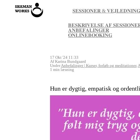
𝐒𝐄𝐒𝐒𝐈𝐎𝐍𝐄𝐑 & 𝐕𝐄𝐉𝐋𝐄𝐃𝐍𝐈𝐍
𝐁𝐄𝐒𝐊𝐑𝐈𝐕𝐄𝐋𝐒𝐄 𝐀𝐅 𝐒𝐄𝐒𝐒𝐈𝐎𝐍𝐄
𝐀𝐍𝐁𝐄𝐅𝐀𝐋𝐈𝐍𝐆𝐄𝐑
𝐎𝐍𝐋𝐈𝐍𝐄𝐁𝐎𝐎𝐊𝐈𝐍𝐆
17 Okt '24 11:33
Af Karina Bundgaard
Under
Anbefalinger | Kurser, forløb og meditationer
,
A
1 min læsning
Hun er dygtig, empatisk og ordentlig,