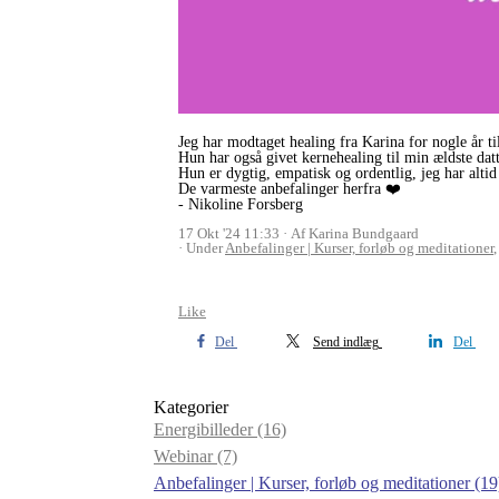
Jeg har modtaget healing fra Karina for nogle år ti
Hun har også givet kernehealing til min ældste dat
Hun er dygtig, empatisk og ordentlig, jeg har altid 
De varmeste anbefalinger herfra ❤️
- Nikoline Forsberg
17 Okt '24 11:33
Af Karina Bundgaard
Under
Anbefalinger | Kurser, forløb og meditationer
,
Like
Del
Send indlæg
Del
Kategorier
Energibilleder
(16)
Webinar
(7)
Anbefalinger | Kurser, forløb og meditationer
(19