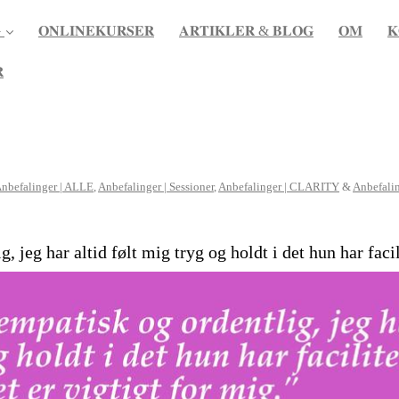

𝐎𝐍𝐋𝐈𝐍𝐄𝐊𝐔𝐑𝐒𝐄𝐑
𝐀𝐑𝐓𝐈𝐊𝐋𝐄𝐑 & 𝐁𝐋𝐎𝐆
𝐎𝐌
𝐊

nbefalinger | ALLE
,
Anbefalinger | Sessioner
,
Anbefalinger | CLARITY
&
Anbefali
 jeg har altid følt mig tryg og holdt i det hun har facil