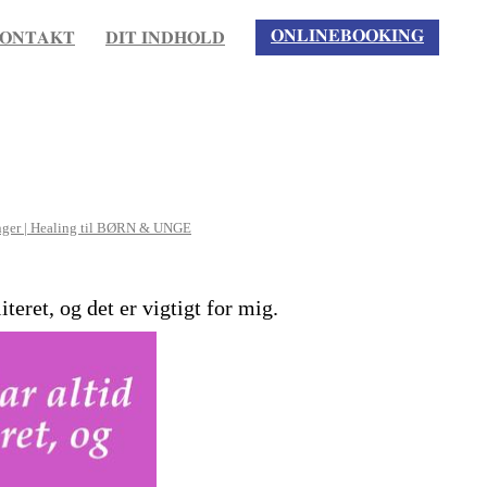
𝐎𝐍𝐋𝐈𝐍𝐄𝐁𝐎𝐎𝐊𝐈𝐍𝐆
𝐎𝐍𝐓𝐀𝐊𝐓
𝐃𝐈𝐓 𝐈𝐍𝐃𝐇𝐎𝐋𝐃
nger | Healing til BØRN & UNGE
iteret, og det er vigtigt for mig.