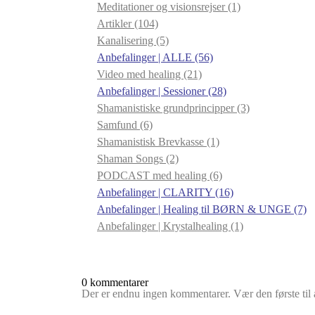
Meditationer og visionsrejser
(1)
Artikler
(104)
Kanalisering
(5)
Anbefalinger | ALLE
(56)
Video med healing
(21)
Anbefalinger | Sessioner
(28)
Shamanistiske grundprincipper
(3)
Samfund
(6)
Shamanistisk Brevkasse
(1)
Shaman Songs
(2)
PODCAST med healing
(6)
Anbefalinger | CLARITY
(16)
Anbefalinger | Healing til BØRN & UNGE
(7)
Anbefalinger | Krystalhealing
(1)
0 kommentarer
Der er endnu ingen kommentarer. Vær den første til a