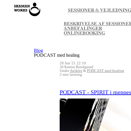
𝐒𝐄𝐒𝐒𝐈𝐎𝐍𝐄𝐑 & 𝐕𝐄𝐉𝐋𝐄𝐃𝐍𝐈𝐍
𝐁𝐄𝐒𝐊𝐑𝐈𝐕𝐄𝐋𝐒𝐄 𝐀𝐅 𝐒𝐄𝐒𝐒𝐈𝐎𝐍𝐄
𝐀𝐍𝐁𝐄𝐅𝐀𝐋𝐈𝐍𝐆𝐄𝐑
𝐎𝐍𝐋𝐈𝐍𝐄𝐁𝐎𝐎𝐊𝐈𝐍𝐆
Blog
PODCAST med healing
28 Jun '21 22:10
Af Karina Bundgaard
Under
Artikler
&
PODCAST med healing
2 min læsning
PODCAST - SPIRIT i menneske