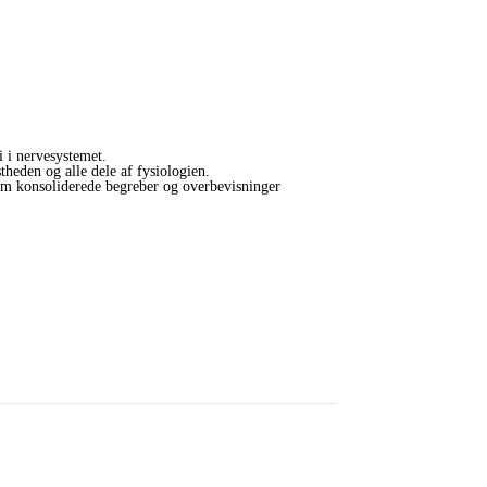
i i nervesystemet.
theden og alle dele af fysiologien.
em konsoliderede begreber og overbevisninger