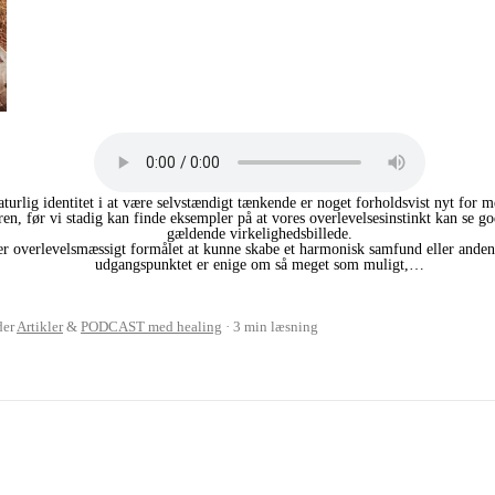
turlig identitet i at være selvstændigt tænkende er noget forholdsvist nyt for 
en, før vi stadig kan finde eksempler på at vores overlevelsesinstinkt kan se god
gældende virkelighedsbillede.
ener overlevelsmæssigt formålet at kunne skabe et harmonisk samfund eller anden
udgangspunktet er enige om så meget som muligt,…
der
Artikler
&
PODCAST med healing
3 min læsning