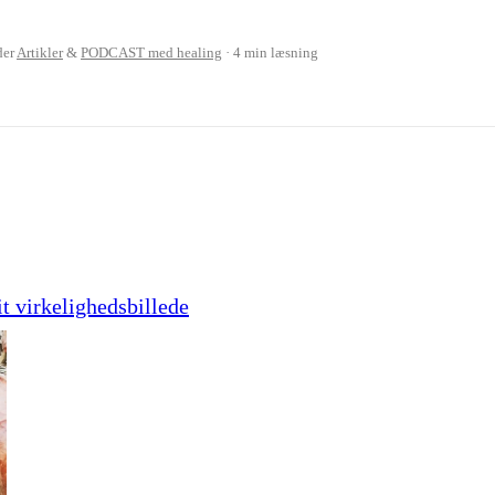
der
Artikler
&
PODCAST med healing
4 min læsning
it virkelighedsbillede