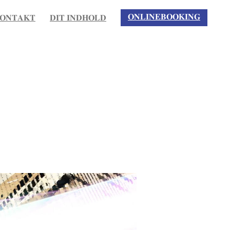
𝐎𝐍𝐋𝐈𝐍𝐄𝐁𝐎𝐎𝐊𝐈𝐍𝐆
𝐎𝐍𝐓𝐀𝐊𝐓
𝐃𝐈𝐓 𝐈𝐍𝐃𝐇𝐎𝐋𝐃