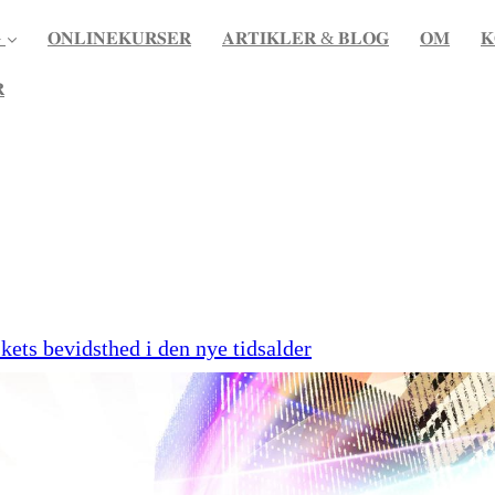

𝐎𝐍𝐋𝐈𝐍𝐄𝐊𝐔𝐑𝐒𝐄𝐑
𝐀𝐑𝐓𝐈𝐊𝐋𝐄𝐑 & 𝐁𝐋𝐎𝐆
𝐎𝐌
𝐊

ts bevidsthed i den nye tidsalder