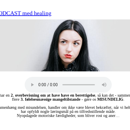
 PODCAST med healing
 har en
2.
overbevisning om at have have en berettigelse
, så kan det - samme
flere
3.
følelsesmæssige mangeltilstande
- gøre os
MISUNDELIG
.
ammenhæng med misundelsen, handler om ikke være blevet bekræftet, når vi helt
har opfyldt nogle læringsmål på en tilfredsstillende måde.
Nyopdagede motoriske færdigheder, som bliver rost og aner…