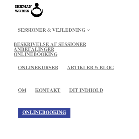
𝐒𝐄𝐒𝐒𝐈𝐎𝐍𝐄𝐑 & 𝐕𝐄𝐉𝐋𝐄𝐃𝐍𝐈𝐍𝐆
𝐁𝐄𝐒𝐊𝐑𝐈𝐕𝐄𝐋𝐒𝐄 𝐀𝐅 𝐒𝐄𝐒𝐒𝐈𝐎𝐍𝐄𝐑
𝐀𝐍𝐁𝐄𝐅𝐀𝐋𝐈𝐍𝐆𝐄𝐑
𝐎𝐍𝐋𝐈𝐍𝐄𝐁𝐎𝐎𝐊𝐈𝐍𝐆
𝐎𝐍𝐋𝐈𝐍𝐄𝐊𝐔𝐑𝐒𝐄𝐑
𝐀𝐑𝐓𝐈𝐊𝐋𝐄𝐑 & 𝐁𝐋𝐎𝐆
𝐎𝐌
𝐊𝐎𝐍𝐓𝐀𝐊𝐓
𝐃𝐈𝐓 𝐈𝐍𝐃𝐇𝐎𝐋𝐃
𝐎𝐍𝐋𝐈𝐍𝐄𝐁𝐎𝐎𝐊𝐈𝐍𝐆