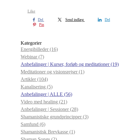
Like
Del
Send indlæg
Del
Pin
Kategorier
Energibilleder
(16)
Webinar
(7)
Anbefalinger | Kurser, forløb og meditationer
(19)
Meditationer og visionsrejser
(1)
Artikler
(104)
Kanalisering
(5)
Anbefalinger | ALLE
(56)
Video med healing
(21)
Anbefalinger | Sessioner
(28)
Shamanistiske grundprincipper
(3)
Samfund
(6)
Shamanistisk Brevkasse
(1)
Shaman Songs
(2)