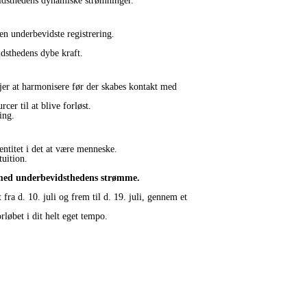
vidsthedens dynamiske strømninger.
en underbevidste registrering.
.
idsthedens dybe kraft.
er at harmonisere før der skabes kontakt med
er til at blive forløst.
ing.
ntitet i det at være menneske.
tuition.
e med underbevidsthedens strømme.
fra d. 10. juli og frem til d. 19. juli, gennem et
øbet i dit helt eget tempo.