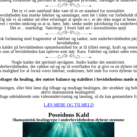
udselig fornemme og påvirkes af dybtliggende processer, varetaget af underbe
Det er vi som samfund ikke vant til er en standard for normalitet.
 bevidstheden kan mærke følelser og sansninger, som før i tiden var forbeholdt d
Og når vi så rækker ud efter erfaringer at spejle os i, er der ikke noget at hente
ret i verden omkring os at se, høre, føle, tænke under påvirkning fra underbev
Det er... mærkeligt. Vanvittigt. I hvert fald set i normalitetens spejl.
 forløsning med fragmenter af følelser og tanker, som underbevidstheden plej
bevidstheden.
alder på bevidsthedens opmærksomhed for at få tilført energi, kraft og ressourc
 som af bevidstheden kan opleves som støj. Kaos. Følelser og tanker uden retn
Nogle kalder det spirituel opvågnen. Andre kalder det sensitivitet.
vidstheden, der rækker ud og op til overfladen for at give os en dybere ide
 mulighed for at forstå vores følelser, reaktioner, helt inde fra vores dybeste in
tager du healing, der støtter balance og stabilitet i bevidsthedens mød
sningen, eller blot læne dig tilbage og modtage healingen, der strækker sig helt 
aktivt shamanistisk healingsfelt.
eltage udelukkende som videoundervisning og læsning, så du kan gennemføre forl
LÆS MERE OG TILMELD
Poseidons Kald
Shamanistisk healingrejse i underbevidsthedens dybeste strømme