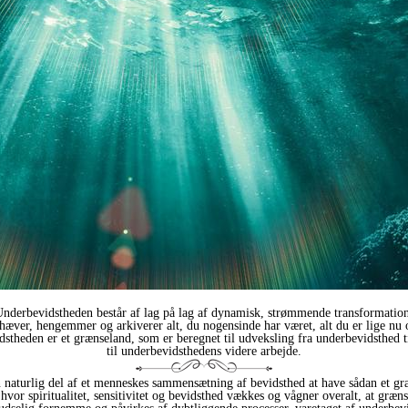
nderbevidstheden består af lag på lag af dynamisk, strømmende transformatio
mhæver, hengemmer og arkiverer alt, du nogensinde har været, alt du er lige nu og 
theden er et grænseland, som er beregnet til udveksling fra underbevidsthed til
til underbevidsthedens videre arbejde.
n naturlig del af et menneskes sammensætning af bevidsthed at have sådan et gr
or spiritualitet, sensitivitet og bevidsthed vækkes og vågner overalt, at græn