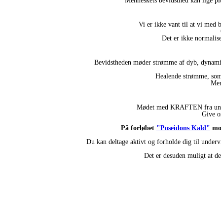
Menneskets bevidsthed kan lige pl
Vi er ikke vant til at vi med
Det er ikke normalise
Bevidstheden møder strømme af dyb, dynamisk
Healende strømme, som k
Men
Mødet med KRAFTEN fra underbe
Give os
På forløbet
"Poseidons Kald"
mod
Du kan deltage aktivt og forholde dig til undervi
Det er desuden muligt at d