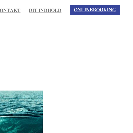
𝐎𝐍𝐋𝐈𝐍𝐄𝐁𝐎𝐎𝐊𝐈𝐍𝐆
𝐎𝐍𝐓𝐀𝐊𝐓
𝐃𝐈𝐓 𝐈𝐍𝐃𝐇𝐎𝐋𝐃