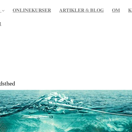

𝐎𝐍𝐋𝐈𝐍𝐄𝐊𝐔𝐑𝐒𝐄𝐑
𝐀𝐑𝐓𝐈𝐊𝐋𝐄𝐑 & 𝐁𝐋𝐎𝐆
𝐎𝐌
𝐊

idsthed