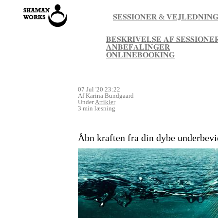
𝐒𝐄𝐒𝐒𝐈𝐎𝐍𝐄𝐑 & 𝐕𝐄𝐉𝐋𝐄𝐃𝐍𝐈𝐍
𝐁𝐄𝐒𝐊𝐑𝐈𝐕𝐄𝐋𝐒𝐄 𝐀𝐅 𝐒𝐄𝐒𝐒𝐈𝐎𝐍𝐄
𝐀𝐍𝐁𝐄𝐅𝐀𝐋𝐈𝐍𝐆𝐄𝐑
𝐎𝐍𝐋𝐈𝐍𝐄𝐁𝐎𝐎𝐊𝐈𝐍𝐆
07 Jul '20 23:22
Af Karina Bundgaard
Under
Artikler
3 min læsning
Åbn kraften fra din dybe underbev