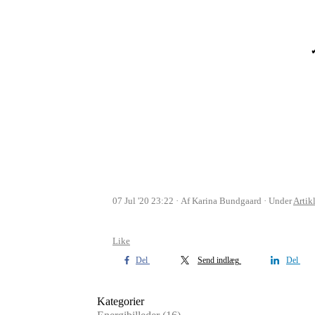
✔
07 Jul '20 23:22
Af Karina Bundgaard
Under
Artik
Like
Del
Send indlæg
Del
Kategorier