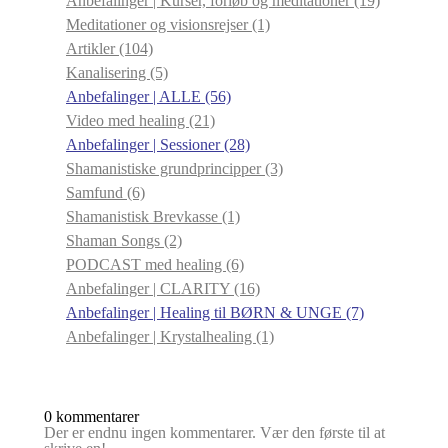
Anbefalinger | Kurser, forløb og meditationer
(19)
Meditationer og visionsrejser
(1)
Artikler
(104)
Kanalisering
(5)
Anbefalinger | ALLE
(56)
Video med healing
(21)
Anbefalinger | Sessioner
(28)
Shamanistiske grundprincipper
(3)
Samfund
(6)
Shamanistisk Brevkasse
(1)
Shaman Songs
(2)
PODCAST med healing
(6)
Anbefalinger | CLARITY
(16)
Anbefalinger | Healing til BØRN & UNGE
(7)
Anbefalinger | Krystalhealing
(1)
0 kommentarer
Der er endnu ingen kommentarer. Vær den første til at