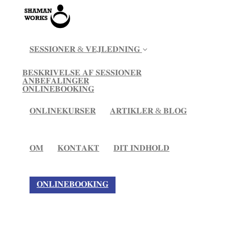
𝐒𝐄𝐒𝐒𝐈𝐎𝐍𝐄𝐑 & 𝐕𝐄𝐉𝐋𝐄𝐃𝐍𝐈𝐍𝐆
𝐁𝐄𝐒𝐊𝐑𝐈𝐕𝐄𝐋𝐒𝐄 𝐀𝐅 𝐒𝐄𝐒𝐒𝐈𝐎𝐍𝐄𝐑
𝐀𝐍𝐁𝐄𝐅𝐀𝐋𝐈𝐍𝐆𝐄𝐑
𝐎𝐍𝐋𝐈𝐍𝐄𝐁𝐎𝐎𝐊𝐈𝐍𝐆
𝐎𝐍𝐋𝐈𝐍𝐄𝐊𝐔𝐑𝐒𝐄𝐑
𝐀𝐑𝐓𝐈𝐊𝐋𝐄𝐑 & 𝐁𝐋𝐎𝐆
𝐎𝐌
𝐊𝐎𝐍𝐓𝐀𝐊𝐓
𝐃𝐈𝐓 𝐈𝐍𝐃𝐇𝐎𝐋𝐃
𝐎𝐍𝐋𝐈𝐍𝐄𝐁𝐎𝐎𝐊𝐈𝐍𝐆