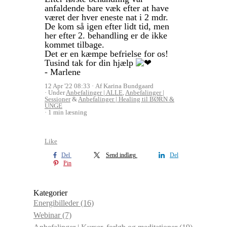
anfaldende bare væk efter at have
været der hver eneste nat i 2 mdr.
De kom så igen efter lidt tid, men
her efter 2. behandling er de ikke
kommet tilbage.
Det er en kæmpe befrielse for os!
Tusind tak for din hjælp
- Marlene
12 Apr '22 08:33
Af Karina Bundgaard
Under
Anbefalinger | ALLE
,
Anbefalinger |
Sessioner
&
Anbefalinger | Healing til BØRN &
UNGE
1 min læsning
Like
Del
Send indlæg
Del
Pin
Kategorier
Energibilleder
(16)
Webinar
(7)