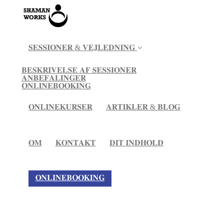
𝐒𝐄𝐒𝐒𝐈𝐎𝐍𝐄𝐑 & 𝐕𝐄𝐉𝐋𝐄𝐃𝐍𝐈𝐍𝐆
𝐁𝐄𝐒𝐊𝐑𝐈𝐕𝐄𝐋𝐒𝐄 𝐀𝐅 𝐒𝐄𝐒𝐒𝐈𝐎𝐍𝐄𝐑
𝐀𝐍𝐁𝐄𝐅𝐀𝐋𝐈𝐍𝐆𝐄𝐑
𝐎𝐍𝐋𝐈𝐍𝐄𝐁𝐎𝐎𝐊𝐈𝐍𝐆
𝐎𝐍𝐋𝐈𝐍𝐄𝐊𝐔𝐑𝐒𝐄𝐑
𝐀𝐑𝐓𝐈𝐊𝐋𝐄𝐑 & 𝐁𝐋𝐎𝐆
𝐎𝐌
𝐊𝐎𝐍𝐓𝐀𝐊𝐓
𝐃𝐈𝐓 𝐈𝐍𝐃𝐇𝐎𝐋𝐃
𝐎𝐍𝐋𝐈𝐍𝐄𝐁𝐎𝐎𝐊𝐈𝐍𝐆