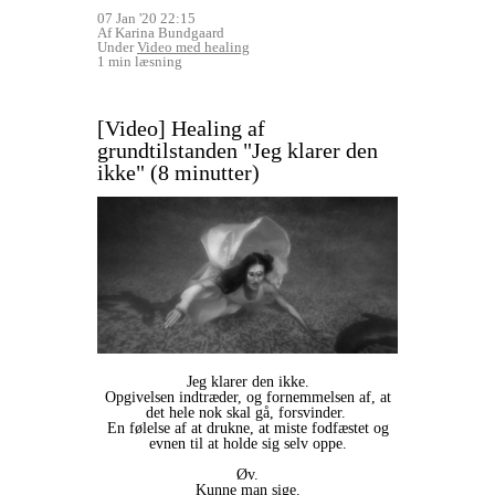
07 Jan '20 22:15
Af Karina Bundgaard
Under
Video med healing
1 min læsning
[Video] Healing af
grundtilstanden "Jeg klarer den
ikke" (8 minutter)
Jeg klarer den ikke.
Opgivelsen indtræder, og fornemmelsen af, at
det hele nok skal gå, forsvinder.
En følelse af at drukne, at miste fodfæstet og
evnen til at holde sig selv oppe.
Øv.
Kunne man sige.