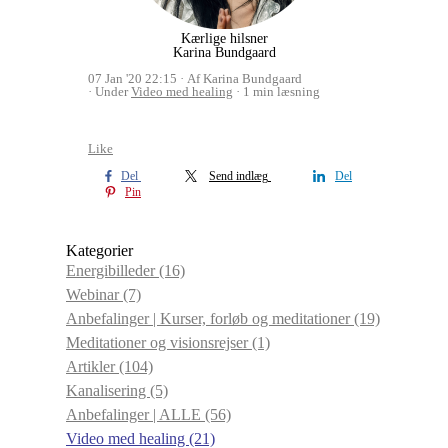
Kærlige hilsner
Karina Bundgaard
07 Jan '20 22:15
Af Karina Bundgaard
Under
Video med healing
1 min læsning
Like
Del
Send indlæg
Del
Pin
Kategorier
Energibilleder
(16)
Webinar
(7)
Anbefalinger | Kurser, forløb og meditationer
(19)
Meditationer og visionsrejser
(1)
Artikler
(104)
Kanalisering
(5)
Anbefalinger | ALLE
(56)
Video med healing
(21)